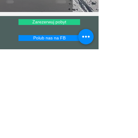
Zarezerwuj pobyt
Polub nas na FB
Obserwuj nasz Instagram
REZERWACJA:
Airbnb
E-MAIL:
pekalowka@gmail.com
TEL:
+48 609727776
ADRES: