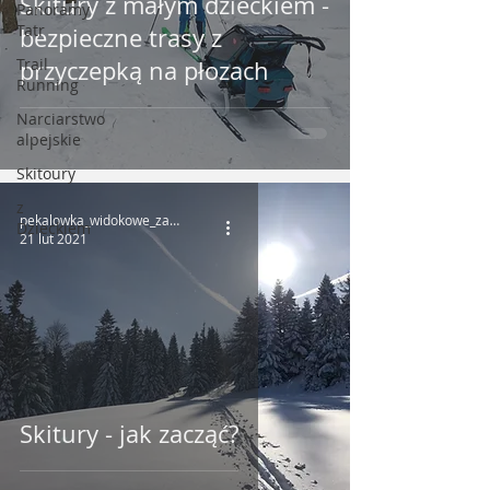
Skitury z małym dzieckiem -
Panoramy
Tatr
bezpieczne trasy z
Trail
przyczepką na płozach
Running
Narciarstwo
alpejskie
Skitoury
z
pekalowka_widokowe_zacisze
Dzieckiem
21 lut 2021
Skitury - jak zacząć?