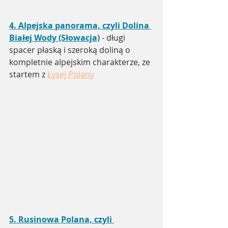
4. A
lpejska panorama, czyli Dolina 
Białej Wody (Słowacja)
 - długi 
spacer płaską i szeroką doliną o 
kompletnie alpejskim charakterze, ze 
startem z 
Łysej Polany
5. 
Rusinowa Polana, czyli 