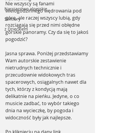
Nie wszyscy są fanami 
Narciarstwo alpejskie
wielogodzinnego wędrowania pod 
górę, ale raczej wszyscy lubią, gdy 
Skitoury
rozciągają się przed nimi obłędne 
z Dzieckiem
górskie panoramy. Czy da się to jakoś 
pogodzić? 
Jasna sprawa. Poniżej przedstawiamy 
Wam autorskie zestawienie 
nietrudnych technicznie i 
przecudownie widokowych tras 
spacerowych, osiągalnych nawet dla 
tych, którzy z kondycją mają 
delikatnie na pieńku. Jedyne, o co 
musicie zadbać, to wybór takiego 
dnia na wycieczkę, by pogoda i 
widoczność były jak najlepsze.
Po kliknięciu na dany link, 