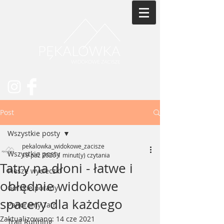
Post
Wszystkie posty
pekalowka_widokowe_zacisze
Wszystkie posty
19 paź 2020
1 minut(y) czytania
Tatry na dłoni - łatwe i
Piesze wycieczki
obłędnie widokowe
Górskie porady
spacery dla każdego
Panoramy Tatr
Zaktualizowano:
14 cze 2021
Trail Running